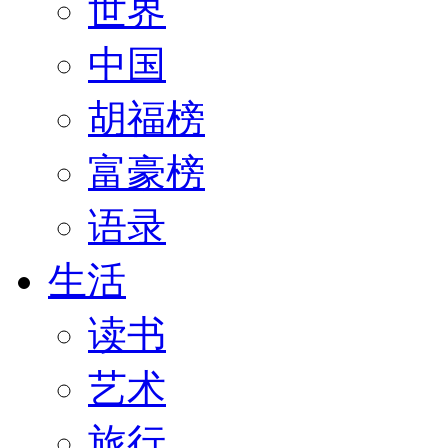
世界
中国
胡福榜
富豪榜
语录
生活
读书
艺术
旅行