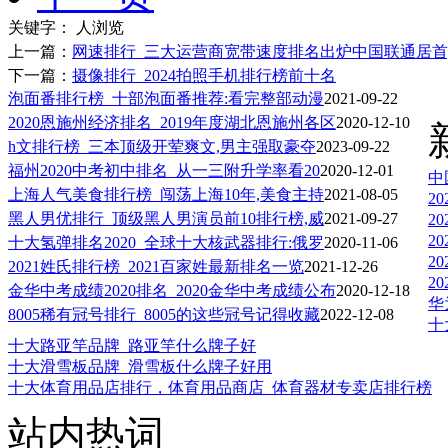
关键字：
人浏览
上一篇：
网速排行_三大运营商宽带速度排名出炉中国联通居首,中
下一篇：
摄像排行_2024拍照手机排行榜前十名
泡面番排行榜_十部泡面番推荐:看完整部动漫
2021-09-22
2020恩施州经济排名_2019年度湖北恩施州各区
2020-12-10
h文排行榜_三本顶级开荤爽文,男主强取豪夺
2023-09-22
福州2020中考初中排名_从一三附升学率看20
2020-12-01
中
上海人气美食排行榜_闯荡上海10年,美食主持
2021-08-05
2
黑人男优排行_顶级黑人男演员前10排行榜,威
2021-09-27
2
2
十大氢弹排名2020_全球十大核武器排行:俄罗
2020-11-06
2
2021姓氏排行榜_2021百家姓最新排名一览
2021-12-26
2
金华中考成绩2020排名_2020金华中考成绩公布
2020-12-18
华
8005稀有冠号排行_8005的这些冠号记得收藏
2022-12-08
十
十大路亚竿品牌_路亚竿什么牌子好
十大滑雪板品牌_滑雪板什么牌子好用
十大体育用品店排行，体育用品商店_体育器材专卖店排行榜
站内热词