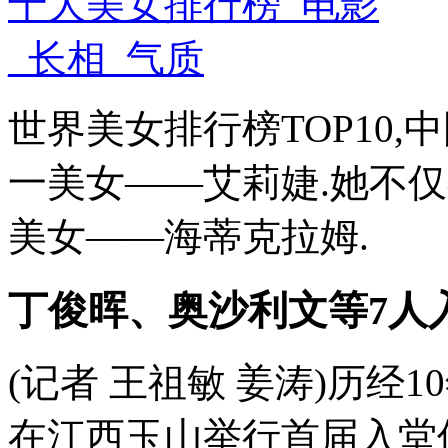
世界美女排行榜TOP10,中
一美女——艾莉婕.她不仅在
美女——海蒂克拉姆.
丁俊晖、奥沙利文等7人
(记者 王祖敏 姜涛)历经
在江西玉山举行首届入堂