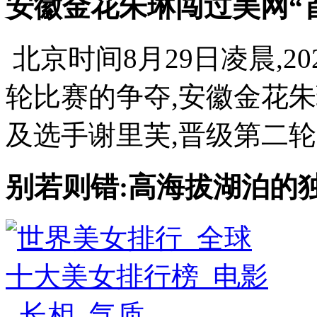
安徽金花朱琳闯过美网“
北京时间8月29日凌晨,2
轮比赛的争夺,安徽金花朱
及选手谢里芙,晋级第二轮. 
别若则错:高海拔湖泊的