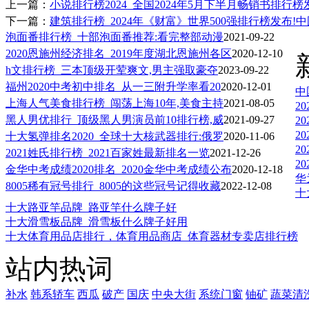
上一篇：
小说排行榜2024_全国2024年5月下半月畅销书排行榜
下一篇：
建筑排行榜_2024年《财富》世界500强排行榜发布!中
泡面番排行榜_十部泡面番推荐:看完整部动漫
2021-09-22
2020恩施州经济排名_2019年度湖北恩施州各区
2020-12-10
h文排行榜_三本顶级开荤爽文,男主强取豪夺
2023-09-22
福州2020中考初中排名_从一三附升学率看20
2020-12-01
中
上海人气美食排行榜_闯荡上海10年,美食主持
2021-08-05
2
黑人男优排行_顶级黑人男演员前10排行榜,威
2021-09-27
2
2
十大氢弹排名2020_全球十大核武器排行:俄罗
2020-11-06
2
2021姓氏排行榜_2021百家姓最新排名一览
2021-12-26
2
金华中考成绩2020排名_2020金华中考成绩公布
2020-12-18
华
8005稀有冠号排行_8005的这些冠号记得收藏
2022-12-08
十
十大路亚竿品牌_路亚竿什么牌子好
十大滑雪板品牌_滑雪板什么牌子好用
十大体育用品店排行，体育用品商店_体育器材专卖店排行榜
站内热词
补水
韩系轿车
西瓜
破产
国庆
中央大街
系统门窗
铀矿
蔬菜清