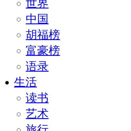
世界
中国
胡福榜
富豪榜
语录
生活
读书
艺术
旅行