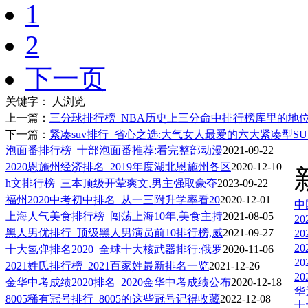
1
2
下一页
关键字：
人浏览
上一篇：
三分球排行榜_NBA历史上三分命中排行榜库里的地
下一篇：
紧凑suv排行_省心之选:大气女人最爱的六大紧凑型S
泡面番排行榜_十部泡面番推荐:看完整部动漫
2021-09-22
2020恩施州经济排名_2019年度湖北恩施州各区
2020-12-10
h文排行榜_三本顶级开荤爽文,男主强取豪夺
2023-09-22
福州2020中考初中排名_从一三附升学率看20
2020-12-01
中
上海人气美食排行榜_闯荡上海10年,美食主持
2021-08-05
2
黑人男优排行_顶级黑人男演员前10排行榜,威
2021-09-27
2
2
十大氢弹排名2020_全球十大核武器排行:俄罗
2020-11-06
2
2021姓氏排行榜_2021百家姓最新排名一览
2021-12-26
2
金华中考成绩2020排名_2020金华中考成绩公布
2020-12-18
华
8005稀有冠号排行_8005的这些冠号记得收藏
2022-12-08
十