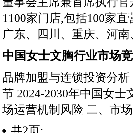
董事会主席兼首席执行官郑
1100家门店,包括100家
广东、四川、重庆、河南、
中国女士文胸行业市场竞
品牌加盟与连锁投资分析
节 2024-2030年中国
场运营机制风险 二、市场竞
共2页: