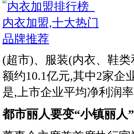
(超市)、服装(内衣、鞋
额约10.1亿元,其中2家
是,上市企业平均净利润率达到
都市丽人要变“小镇丽人” 