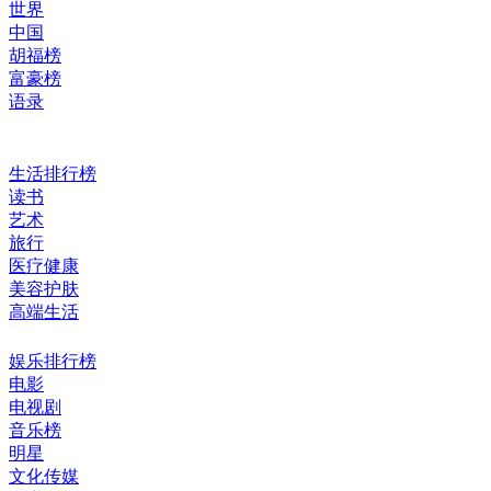
世界
中国
胡福榜
富豪榜
语录
生活排行榜
读书
艺术
旅行
医疗健康
美容护肤
高端生活
娱乐排行榜
电影
电视剧
音乐榜
明星
文化传媒