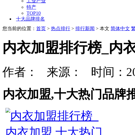
工业产业
特产
TOP10
十大品牌排名
您当前的位置：
首页
>
热点排行
>
排行新闻
> 本文
简体中文
内衣加盟排行榜_内
作者： 来源： 时间：202
内衣加盟,十大热门品牌