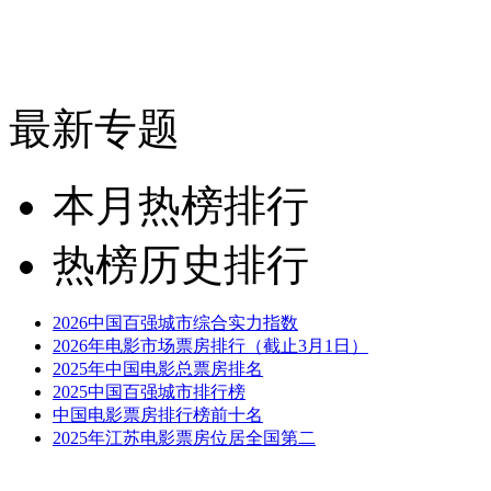
最新专题
本月热榜排行
热榜历史排行
2026中国百强城市综合实力指数
2026年电影市场票房排行（截止3月1日）
2025年中国电影总票房排名
2025中国百强城市排行榜
中国电影票房排行榜前十名
2025年江苏电影票房位居全国第二