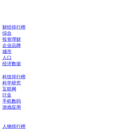
财经排行榜
综合
投资理财
企业品牌
城市
人口
经济数据
科技排行榜
科学研究
互联网
IT业
手机数码
游戏应用
人物排行榜