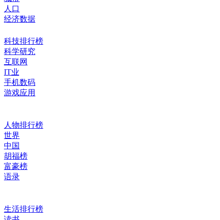
人口
经济数据
科技排行榜
科学研究
互联网
IT业
手机数码
游戏应用
人物排行榜
世界
中国
胡福榜
富豪榜
语录
生活排行榜
读书