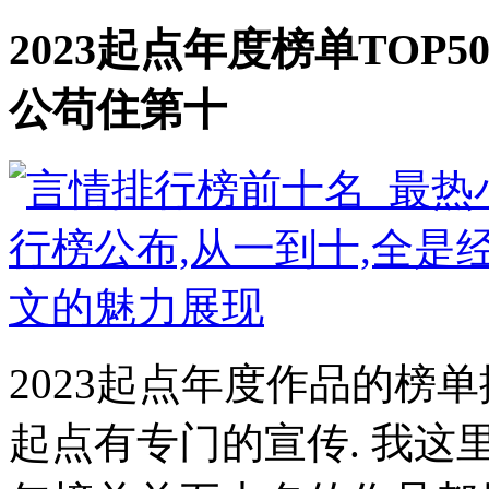
2023起点年度榜单TOP5
公苟住第十
2023起点年度作品的榜
起点有专门的宣传. 我这