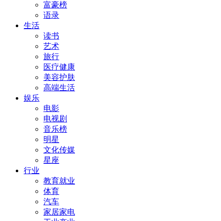
富豪榜
语录
生活
读书
艺术
旅行
医疗健康
美容护肤
高端生活
娱乐
电影
电视剧
音乐榜
明星
文化传媒
星座
行业
教育就业
体育
汽车
家居家电