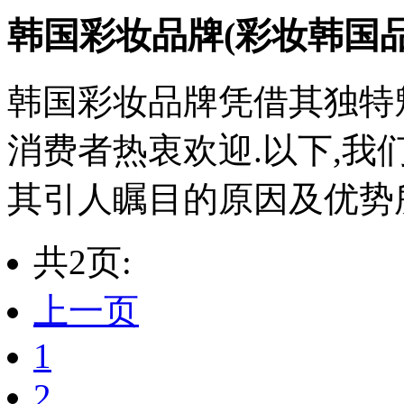
韩国彩妆品牌(彩妆韩国
韩国彩妆品牌凭借其独特
消费者热衷欢迎.以下,我
其引人瞩目的原因及优势所在.
共2页:
上一页
1
2