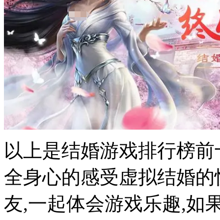
以上是结婚游戏排行榜前
全身心的感受虚拟结婚的
友,一起体会游戏乐趣,如果