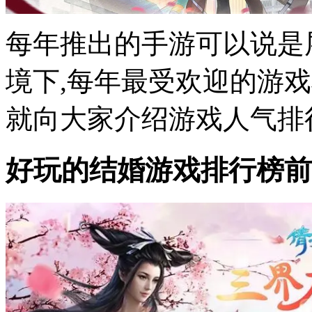
每年推出的手游可以说是
境下,每年最受欢迎的游
就向大家介绍游戏人气排行榜
好玩的结婚游戏排行榜前