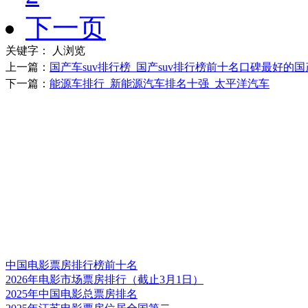
下一页
关键字：
人浏览
上一篇：
国产车suv排行榜_国产suv排行榜前十名口碑最好的国产
下一篇：
能源车排行_新能源汽车排名十强_太平洋汽车
中国电影票房排行榜前十名
2026年电影市场票房排行（截止3月1日）
2025年中国电影总票房排名