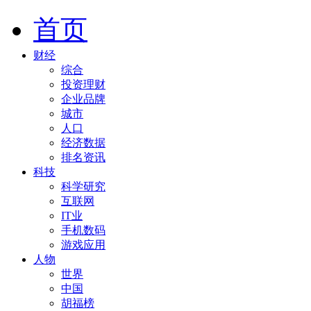
首页
财经
综合
投资理财
企业品牌
城市
人口
经济数据
排名资讯
科技
科学研究
互联网
IT业
手机数码
游戏应用
人物
世界
中国
胡福榜