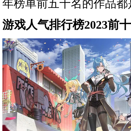
年榜单前五十名的作品都是哪
游戏人气排行榜2023前十