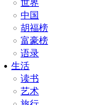
世界
中国
胡福榜
富豪榜
语录
生活
读书
艺术
旅行