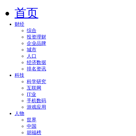
首页
财经
综合
投资理财
企业品牌
城市
人口
经济数据
排名资讯
科技
科学研究
互联网
IT业
手机数码
游戏应用
人物
世界
中国
胡福榜