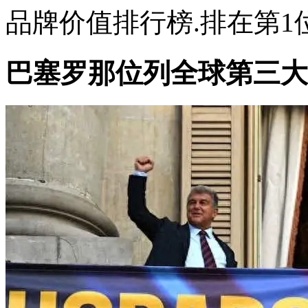
品牌价值排行榜.排在第1位
巴塞罗那位列全球第三大