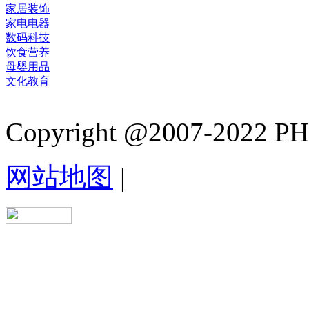
家居装饰
家电电器
数码科技
饮食营养
母婴用品
文化教育
Copyright @2007-2022 PHB.
网站地图
|