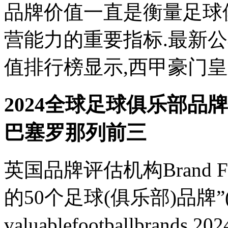
品牌价值一直是衡量足球
营能力的重要指标.最新公
值排行榜显示,西甲豪门皇家马
2024全球足球俱乐部品
巴塞罗那列前三
英国品牌评估机构Brand F
的50个足球(俱乐部)品牌”(To
valuablefootballbran