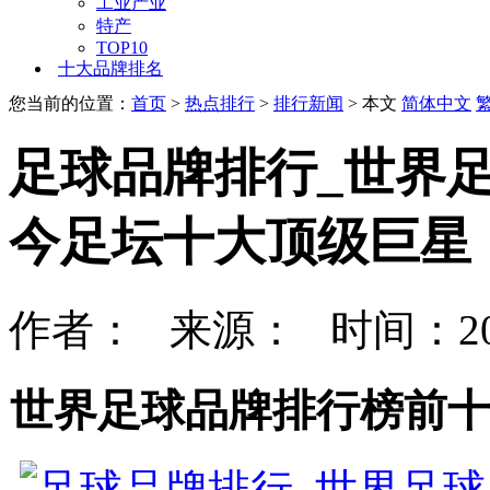
工业产业
特产
TOP10
十大品牌排名
您当前的位置：
首页
>
热点排行
>
排行新闻
> 本文
简体中文
足球品牌排行_世界
今足坛十大顶级巨星
作者： 来源： 时间：202
世界足球品牌排行榜前十