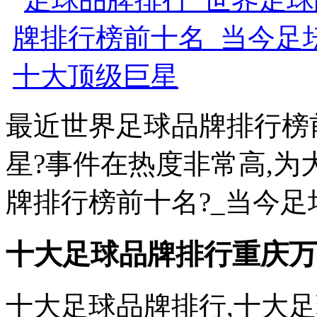
最近世界足球品牌排行榜
星?事件在热度非常高,
牌排行榜前十名?_当今足坛
十大足球品牌排行重庆万
十大足球品牌排行,十大足球品牌排行