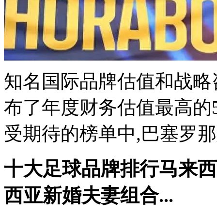
知名国际品牌估值和战略咨询公
布了年度财务估值最高的5
受期待的榜单中,巴塞罗那
十大足球品牌排行马来西
西亚新婚夫妻组合...