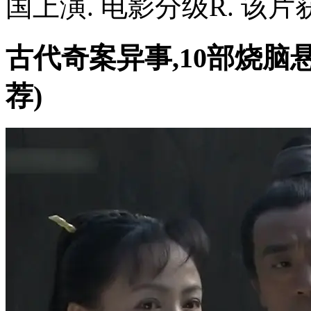
国上演. 电影分级R. 该片获
古代奇案异事,10部烧脑
荐)