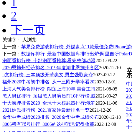
1
2
下一页
关键字：
人浏览
上一篇：
苹果免费游戏排行榜_外媒盘点11款最佳免费iPhone
下一篇：
数据库排行_最新中国数据库排行出炉:阿里自研Polar
泡面番排行榜_十部泡面番推荐:看完整部动漫
2021-09-22
2020恩施州经济排名_2019年度湖北恩施州各区
2020-12-10
h文排行榜_三本顶级开荤爽文,男主强取豪夺
2023-09-22
福州2020中考初中排名_从一三附升学率看20
2020-12-01
中
上海人气美食排行榜_闯荡上海10年,美食主持
2021-08-05
2
黑人男优排行_顶级黑人男演员前10排行榜,威
2021-09-27
2
2
十大氢弹排名2020_全球十大核武器排行:俄罗
2020-11-06
2
2021姓氏排行榜_2021百家姓最新排名一览
2021-12-26
2
金华中考成绩2020排名_2020金华中考成绩公布
2020-12-18
华
8005稀有冠号排行_8005的这些冠号记得收藏
2022-12-08
十