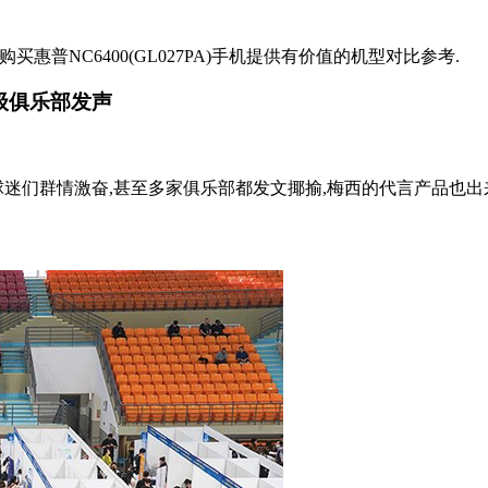
您购买惠普NC6400(GL027PA)手机提供有价值的机型对比参考.
级俱乐部发声
迷们群情激奋,甚至多家俱乐部都发文揶揄,梅西的代言产品也出来发