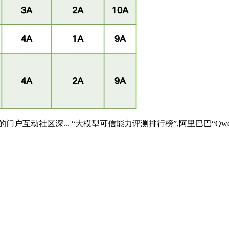
区深... “大模型可信能力评测排行榜”,阿里巴巴“Qwen2-72b”、