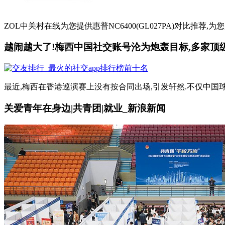
ZOL中关村在线为您提供惠普NC6400(GL027PA)对比推荐,为
越闹越大了!梅西中国社交账号沦为炮轰目标,多家顶
最近,梅西在香港巡演赛上没有按合同出场,引发轩然.不仅中国球
关爱青年在身边|共青团|就业_新浪新闻