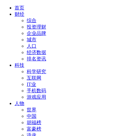
首页
财经
综合
投资理财
企业品牌
城市
人口
经济数据
排名资讯
科技
科学研究
互联网
IT业
手机数码
游戏应用
人物
世界
中国
胡福榜
富豪榜
语录