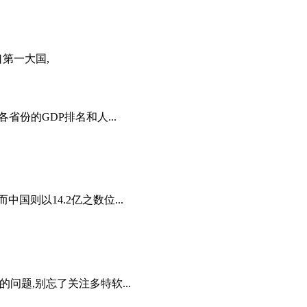
口第一大国,
省份的GDP排名和人...
国则以14.2亿之数位...
问题,别忘了关注多特软...