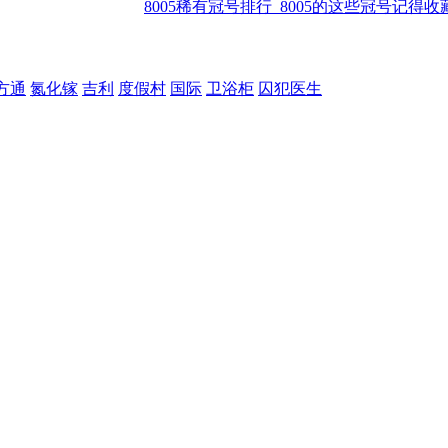
8005稀有冠号排行_8005的这些冠号记得收
方通
氮化镓
吉利
度假村
国际
卫浴柜
囚犯医生