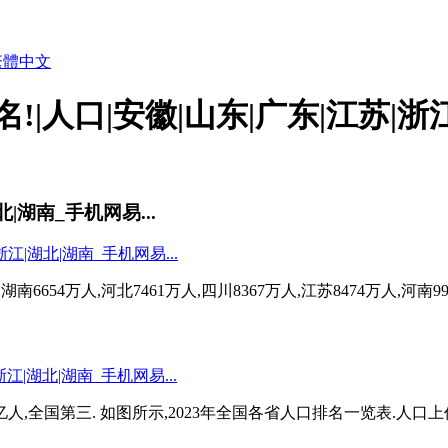
繁體中文
人口|安徽|山东|广东|江苏|浙江|
|湖南_手机网易...
南6654万人,河北7461万人,四川8367万人,江苏8474万人,河南993
0.9亿人,全国第三. 如图所示,2023年全国各省人口排名一览表.人口上