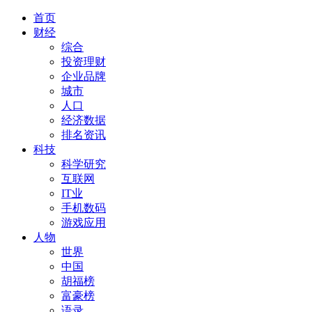
首页
财经
综合
投资理财
企业品牌
城市
人口
经济数据
排名资讯
科技
科学研究
互联网
IT业
手机数码
游戏应用
人物
世界
中国
胡福榜
富豪榜
语录