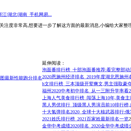
息关注度非常高,想要进一步了解这方面的最新消息,小编给大家整理
延伸阅读：
泡面番排行榜_十部泡面番推荐:看完整部动
2020恩施州经济排名_2019年度湖北恩施州
梯图最新性能跑分排名
h文排行榜_三本顶级开荤爽文,男主强取豪
福州2020中考初中排名_从一三附升学率看2
上海人气美食排行榜_闯荡上海10年,美食主
黑人男优排行_顶级黑人男演员前10排行榜,
十大氢弹排名2020_全球十大核武器排行:俄
2021姓氏排行榜_2021百家姓最新排名一览
2
金华中考成绩2020排名_2020金华中考成绩