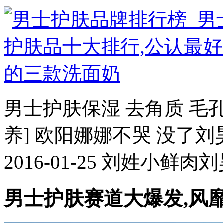
男士护肤保湿 去角质 毛孔
养] 欧阳娜娜不哭 没了
2016-01-25 刘姓小鲜
男士护肤赛道大爆发,风靡