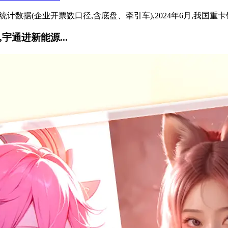
据(企业开票数口径,含底盘、牵引车),2024年6月,我国重卡销量为
,宇通进新能源...