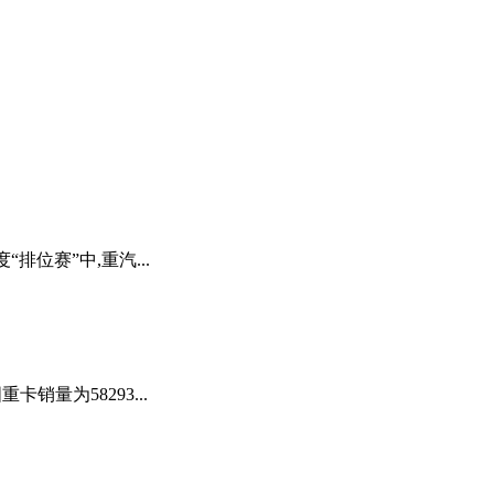
位赛”中,重汽...
销量为58293...