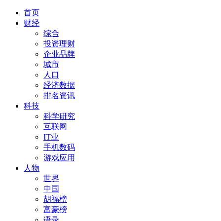
首页
财经
综合
投资理财
企业品牌
城市
人口
经济数据
排名资讯
科技
科学研究
互联网
IT业
手机数码
游戏应用
人物
世界
中国
胡福榜
富豪榜
语录