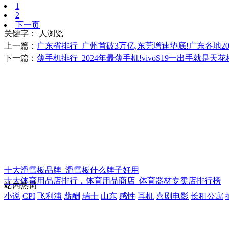
1
2
下一页
关键字：
人浏览
上一篇：
广东省排行_广州首破3万亿,东莞增速垫底!广东各地20
下一篇：
薄手机排行_2024年最薄手机!vivoS19一出手就是天花板
十大滑雪板品牌_滑雪板什么牌子好用
十大体育用品店排行，体育用品商店_体育器材专卖店排行榜
站内热词
小说
CPI
飞利浦
薪酬
瑞士
山东
感性
耳机
喜剧电影
长租公寓