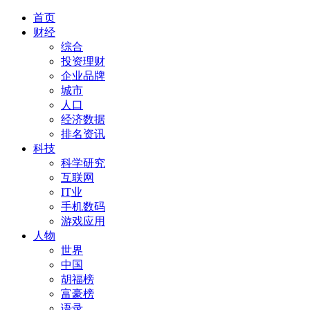
首页
财经
综合
投资理财
企业品牌
城市
人口
经济数据
排名资讯
科技
科学研究
互联网
IT业
手机数码
游戏应用
人物
世界
中国
胡福榜
富豪榜
语录