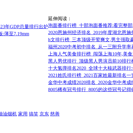
延伸阅读：
泡面番排行榜_十部泡面番推荐:看完整部
23年GDP总量排行出炉
2020恩施州经济排名_2019年度湖北恩
:薄至7.19mm
h文排行榜_三本顶级开荤爽文,男主强取
福州2020中考初中排名_从一三附升学率看
上海人气美食排行榜_闯荡上海10年,美
黑人男优排行_顶级黑人男演员前10排行
十大氢弹排名2020_全球十大核武器排行
2021姓氏排行榜_2021百家姓最新排名一
金华中考成绩2020排名_2020金华中考
8005稀有冠号排行_8005的这些冠号记得
抽油烟机
家用
搞笑
京东
慈善