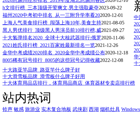
2020恩施州经济排名_2019年度湖北恩施州各区
2020-12-10
h文排行榜_三本顶级开荤爽文,男主强取豪夺
2023-09-22
福州2020中考初中排名_从一三附升学率看20
2020-12-01
中
上海人气美食排行榜_闯荡上海10年,美食主持
2021-08-05
2
黑人男优排行_顶级黑人男演员前10排行榜,威
2021-09-27
2
2
十大氢弹排名2020_全球十大核武器排行:俄罗
2020-11-06
2
2021姓氏排行榜_2021百家姓最新排名一览
2021-12-26
2
金华中考成绩2020排名_2020金华中考成绩公布
2020-12-18
华
8005稀有冠号排行_8005的这些冠号记得收藏
2022-12-08
十
十大路亚竿品牌_路亚竿什么牌子好
十大滑雪板品牌_滑雪板什么牌子好用
十大体育用品店排行，体育用品商店_体育器材专卖店排行榜
站内热词
铃声
敏感
旅游业
实木复合地板
武侠剧
西湖
烟机灶具
Windows