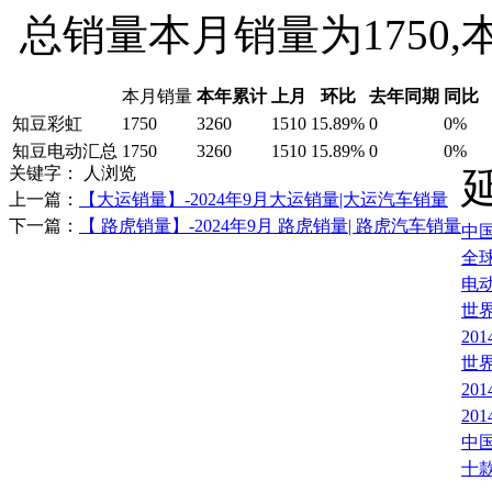
总销量本月销量为1750,
本月销量
本年累计
上月
环比
去年同期
同比
知豆彩虹
1750
3260
1510
15.89%
0
0%
知豆电动汇总
1750
3260
1510
15.89%
0
0%
关键字：
人浏览
上一篇：
【大运销量】-2024年9月大运销量|大运汽车销量
下一篇：
【 路虎销量】-2024年9月 路虎销量| 路虎汽车销量
中国
全
电动
世
20
世
20
2
中
十