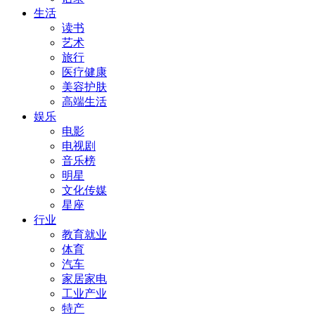
生活
读书
艺术
旅行
医疗健康
美容护肤
高端生活
娱乐
电影
电视剧
音乐榜
明星
文化传媒
星座
行业
教育就业
体育
汽车
家居家电
工业产业
特产