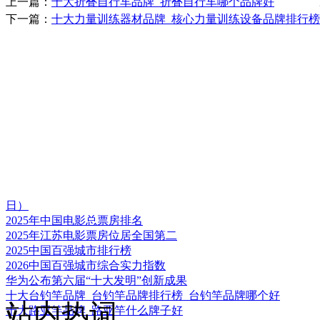
上一篇：
十大折叠自行车品牌_折叠自行车哪个品牌好
下一篇：
十大力量训练器材品牌_核心力量训练设备品牌排行榜
日）
2025年中国电影总票房排名
2025年江苏电影票房位居全国第二
2025中国百强城市排行榜
2026中国百强城市综合实力指数
华为公布第六届“十大发明”创新成果
十大台钓竿品牌_台钓竿品牌排行榜_台钓竿品牌哪个好
站内热词
十大路亚竿品牌_路亚竿什么牌子好