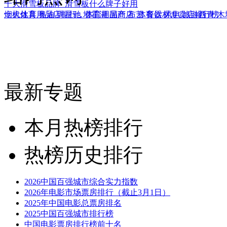
十大滑雪板品牌_滑雪板什么牌子好用
十大体育用品店排行，体育用品商店_体育器材专卖店排行榜
烟机灶具
奥迪
周星驰
塔霍湖
国产
布艺
餐饮
风电
旅游西青
木
最新专题
本月热榜排行
热榜历史排行
2026中国百强城市综合实力指数
2026年电影市场票房排行（截止3月1日）
2025年中国电影总票房排名
2025中国百强城市排行榜
中国电影票房排行榜前十名