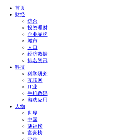
首页
财经
综合
投资理财
企业品牌
城市
人口
经济数据
排名资讯
科技
科学研究
互联网
IT业
手机数码
游戏应用
人物
世界
中国
胡福榜
富豪榜
语录