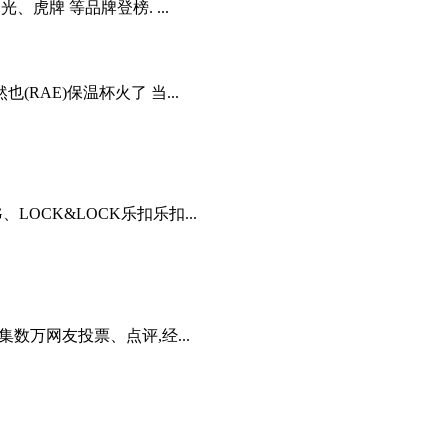
虎牌 等品牌登榜. ...
5 然也(RAE)保温杯火了 当...
OCK&LOCK乐扣乐扣...
数万网友投票、点评,经...