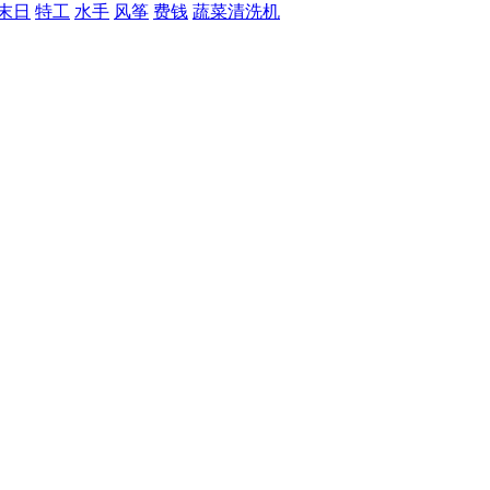
末日
特工
水手
风筝
费钱
蔬菜清洗机