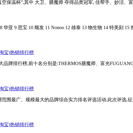
空保温杯”,其中 大卫、膳魔师 夺得品类冠军, 佳帮手、妙洁、富光、
 华亚 9 思宝 10 顺发 11 Nonoo 12 雄泰 13 物生物 14 特美刻 1
牌排行榜,前十名分别是:THERMOS膳魔师、富光FUGUANG、L
网范围最广、规模最大的品牌综合实力排名评选活动.此次评选,征集