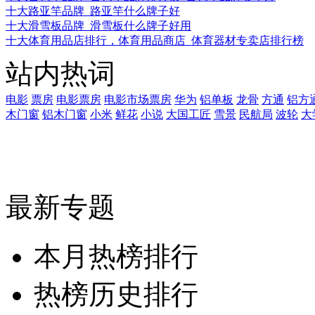
十大路亚竿品牌_路亚竿什么牌子好
十大滑雪板品牌_滑雪板什么牌子好用
十大体育用品店排行，体育用品商店_体育器材专卖店排行榜
站内热词
电影
票房
电影票房
电影市场票房
华为
铝单板
龙骨
方通
铝方
木门窗
铝木门窗
小米
鲜花
小说
大国工匠
雪景
民航局
波轮
大
最新专题
本月热榜排行
热榜历史排行