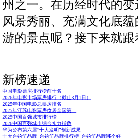
州之一。在历经时代的变
风景秀丽、充满文化底蕴
游的景点呢？接下来就跟
新榜速递
中国电影票房排行榜前十名
2026年电影市场票房排行（截止3月1日）
2025年中国电影总票房排名
2025年江苏电影票房位居全国第二
2025中国百强城市排行榜
2026中国百强城市综合实力指数
华为公布第六届“十大发明”创新成果
十大台钓竿品牌_台钓竿品牌排行榜_台钓竿品牌哪个好