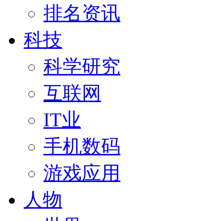
排名资讯
科技
科学研究
互联网
IT业
手机数码
游戏应用
人物