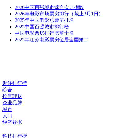
2026中国百强城市综合实力指数
2026年电影市场票房排行（截止3月1日）
2025年中国电影总票房排名
2025中国百强城市排行榜
中国电影票房排行榜前十名
2025年江苏电影票房位居全国第二
财经排行榜
综合
投资理财
企业品牌
城市
人口
经济数据
科技排行榜