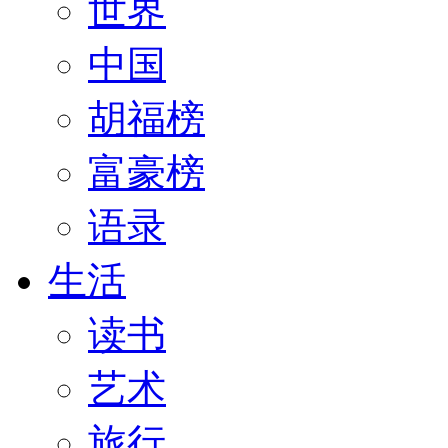
世界
中国
胡福榜
富豪榜
语录
生活
读书
艺术
旅行