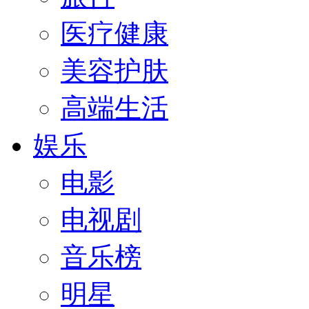
医疗健康
美容护肤
高端生活
娱乐
电影
电视剧
音乐榜
明星