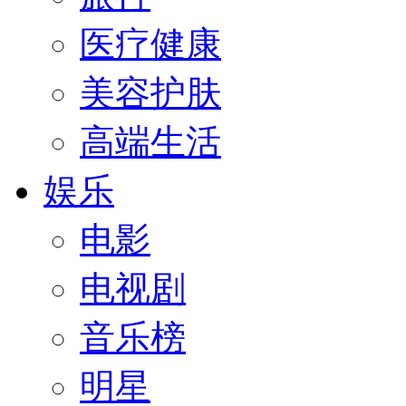
医疗健康
美容护肤
高端生活
娱乐
电影
电视剧
音乐榜
明星