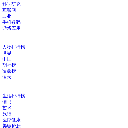
科学研究
互联网
IT业
手机数码
游戏应用
人物排行榜
世界
中国
胡福榜
富豪榜
语录
生活排行榜
读书
艺术
旅行
医疗健康
美容护肤