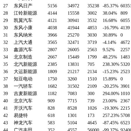
27
东风日产
5156
34972
35238
-85.37%
6035
28
江铃新能源
4144
15558
3002
38.04%
809
29
凯翼汽车
4121
30941
3532
16.68%
6055
30
东风小康
4038
41944
4853
-16.79%
4139
31
东风纳米
3966
25270
3030
30.89%
0
32
上汽大通
3565
32471
3719
-4.14%
4672
33
鑫源汽车
2807
26005
2563
9.52%
2257
34
北京制造
2667
15449
1799
48.25%
1483
35
北汽新能源
2385
13831
705
238.30%
5320
36
大运新能源
1809
21217
2134
-15.23%
2523
37
知豆电动
1750
3260
1510
15.89%
0
38
一汽轿车
1682
31502
2109
-20.25%
3901
39
吉麦新能源
1182
7083
300
294.00%
1010
40
北京汽车
909
7715
739
23.00%
2367
41
开沃汽车
828
8528
1026
-19.30%
2215
42
易捷特
618
1301
173
257.23%
5708
43
神龙汽车
583
5104
4645
-87.45%
6523
44
广汽丰田
352
4557
56000
-99.37%
9240