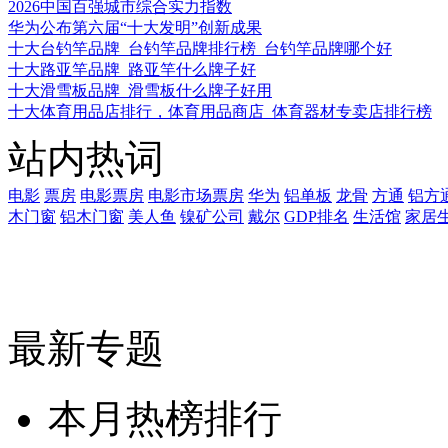
2026中国百强城市综合实力指数
华为公布第六届“十大发明”创新成果
十大台钓竿品牌_台钓竿品牌排行榜_台钓竿品牌哪个好
十大路亚竿品牌_路亚竿什么牌子好
十大滑雪板品牌_滑雪板什么牌子好用
十大体育用品店排行，体育用品商店_体育器材专卖店排行榜
站内热词
电影
票房
电影票房
电影市场票房
华为
铝单板
龙骨
方通
铝方
木门窗
铝木门窗
美人鱼
镍矿公司
戴尔
GDP排名
生活馆
家居
最新专题
本月热榜排行