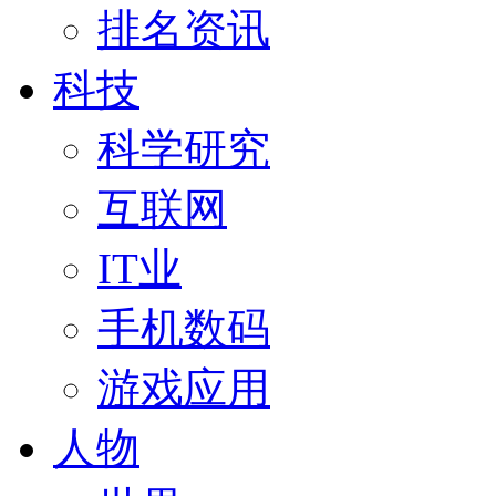
排名资讯
科技
科学研究
互联网
IT业
手机数码
游戏应用
人物