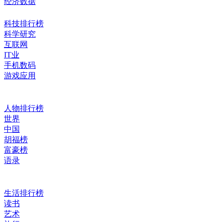
经济数据
科技排行榜
科学研究
互联网
IT业
手机数码
游戏应用
人物排行榜
世界
中国
胡福榜
富豪榜
语录
生活排行榜
读书
艺术