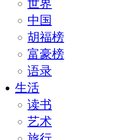
世界
中国
胡福榜
富豪榜
语录
生活
读书
艺术
旅行