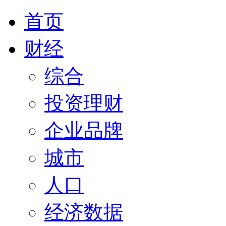
首页
财经
综合
投资理财
企业品牌
城市
人口
经济数据