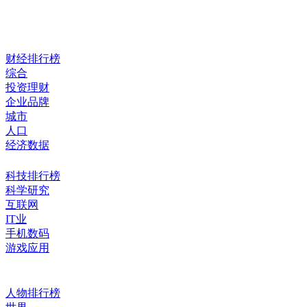
财经排行榜
综合
投资理财
企业品牌
城市
人口
经济数据
科技排行榜
科学研究
互联网
IT业
手机数码
游戏应用
人物排行榜