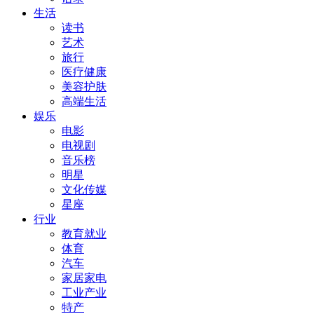
生活
读书
艺术
旅行
医疗健康
美容护肤
高端生活
娱乐
电影
电视剧
音乐榜
明星
文化传媒
星座
行业
教育就业
体育
汽车
家居家电
工业产业
特产