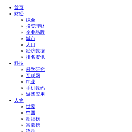
首页
财经
综合
投资理财
企业品牌
城市
人口
经济数据
排名资讯
科技
科学研究
互联网
IT业
手机数码
游戏应用
人物
世界
中国
胡福榜
富豪榜
语录