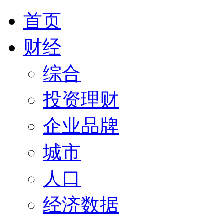
首页
财经
综合
投资理财
企业品牌
城市
人口
经济数据