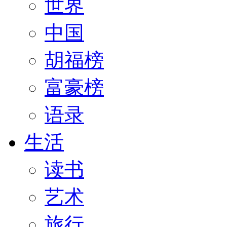
世界
中国
胡福榜
富豪榜
语录
生活
读书
艺术
旅行