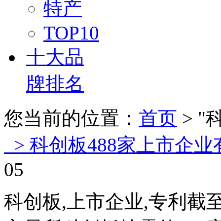
特产
TOP10
十大品
牌排名
您当前的位置：
首页
>
"
> 科创板488家上市企
05
科创板,上市企业,专利截至