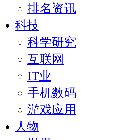
排名资讯
科技
科学研究
互联网
IT业
手机数码
游戏应用
人物