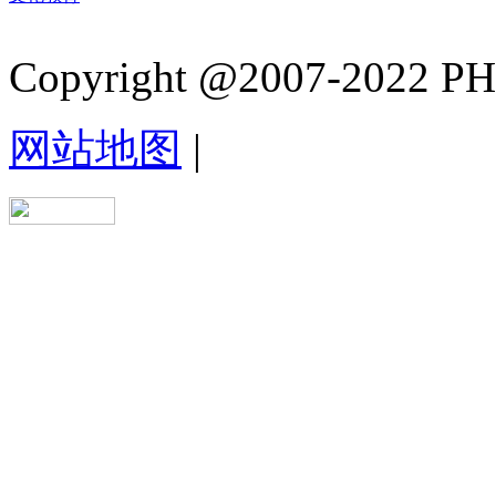
Copyright @2007-2022 PHB.
网站地图
|