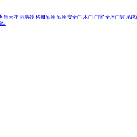
通
铝天花
内墙砖
格栅吊顶
吊顶
安全门
木门
门窗
全屋门窗
系统
驰c