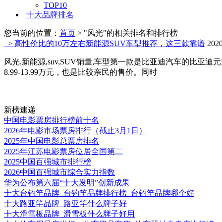
TOP10
十大品牌排名
您当前的位置：
首页
>
"风光"的相关排名和排行榜
> 高性价比的10万左右新能源SUV车型推荐，这三款靠谱
2020
风光,新能源,suv,SUV销量,车型第一款是比亚迪汽车的比
8.99-13.99万元，也是比较亲民的售价。同时
新榜速递
中国电影票房排行榜前十名
2026年电影市场票房排行（截止3月1日）
2025年中国电影总票房排名
2025年江苏电影票房位居全国第二
2025中国百强城市排行榜
2026中国百强城市综合实力指数
华为公布第六届“十大发明”创新成果
十大台钓竿品牌_台钓竿品牌排行榜_台钓竿品牌哪个好
十大路亚竿品牌_路亚竿什么牌子好
十大滑雪板品牌_滑雪板什么牌子好用