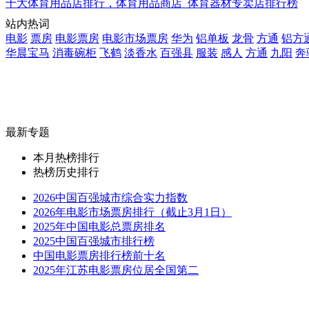
十大体育用品店排行，体育用品商店_体育器材专卖店排行榜
站内热词
电影
票房
电影票房
电影市场票房
华为
铝单板
龙骨
方通
铝方
华晨宝马
消毒碗柜
飞鹤
淡香水
百强县
服装
感人
方通
九阳
奔
最新专题
本月热榜排行
热榜历史排行
2026中国百强城市综合实力指数
2026年电影市场票房排行（截止3月1日）
2025年中国电影总票房排名
2025中国百强城市排行榜
中国电影票房排行榜前十名
2025年江苏电影票房位居全国第二