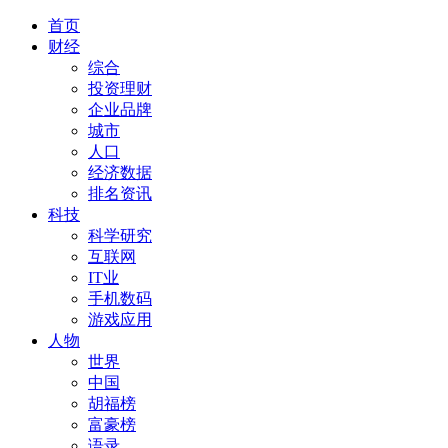
首页
财经
综合
投资理财
企业品牌
城市
人口
经济数据
排名资讯
科技
科学研究
互联网
IT业
手机数码
游戏应用
人物
世界
中国
胡福榜
富豪榜
语录