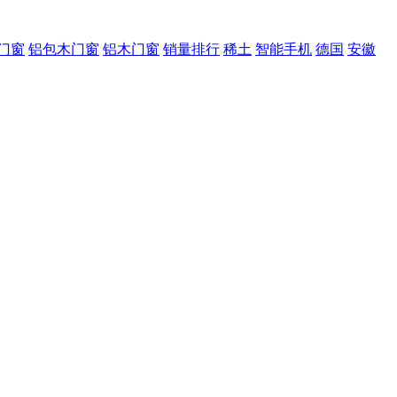
门窗
铝包木门窗
铝木门窗
销量排行
稀土
智能手机
德国
安徽